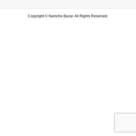
Copyright ©
Namche Bazar. All Rights Reserved.
SHOP
水戸店
SHARE
LINE友達登録