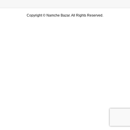
Copyright ©
Namche Bazar. All Rights Reserved.
SHOP
水戸店
SHARE
LINE友達登録