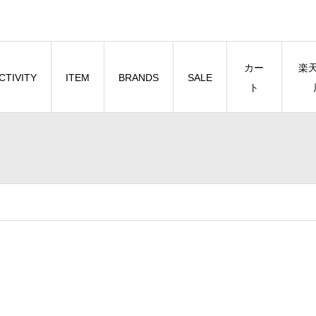
カー
楽
CTIVITY
ITEM
BRANDS
SALE
ト