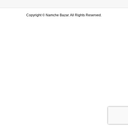
Copyright ©
Namche Bazar. All Rights Reserved.
SHOP
水戸店
SHARE
LINE友達登録