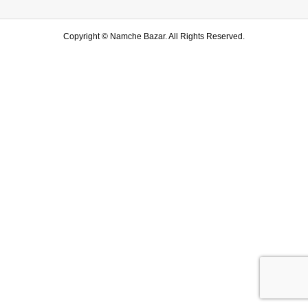
Copyright ©
Namche Bazar. All Rights Reserved.
SHOP
水戸店
SHARE
LINE友達登録