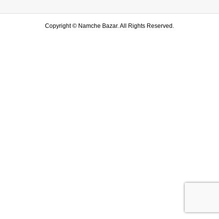
Copyright ©
Namche Bazar. All Rights Reserved.
SHOP
水戸店
SHARE
LINE友達登録