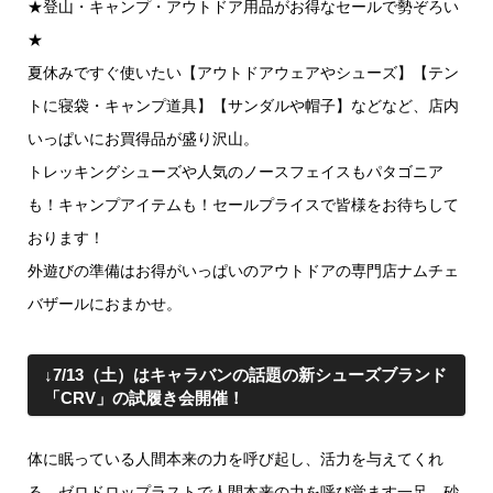
★登山・キャンプ・アウトドア用品がお得なセールで勢ぞろい
★
夏休みですぐ使いたい【アウトドアウェアやシューズ】【テン
トに寝袋・キャンプ道具】【サンダルや帽子】などなど、店内
いっぱいにお買得品が盛り沢山。
トレッキングシューズや人気のノースフェイスもパタゴニア
も！
キャンプアイテムも！
セールプライスで皆様をお待ちして
おります！
外遊びの準備はお得がいっぱいのアウトドアの専門店ナムチェ
バザ
ールにおまかせ。
↓7/13（土）はキャラバンの話題の新シューズブランド
「CRV」の試履き会開催！
体に眠っている人間本来の力を呼び起し、活力を与えてくれ
る、ゼロドロップラストで人間本来の力を呼び覚ます一足。砂