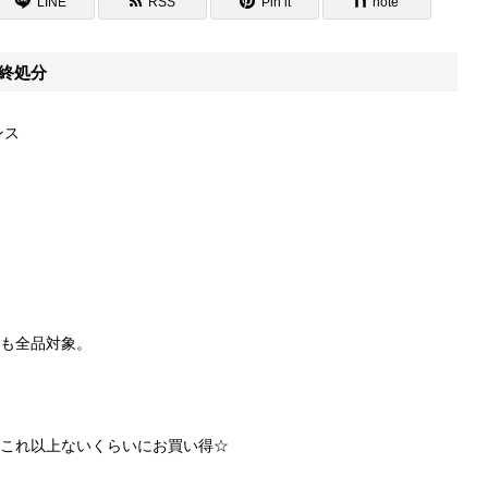
LINE
RSS
Pin it
note
最終処分
ンス
も全品対象。
これ以上ないくらいにお買い得☆