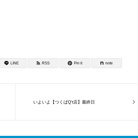
LINE
RSS
Pin it
note
いよいよ【つくばQ't店】最終日