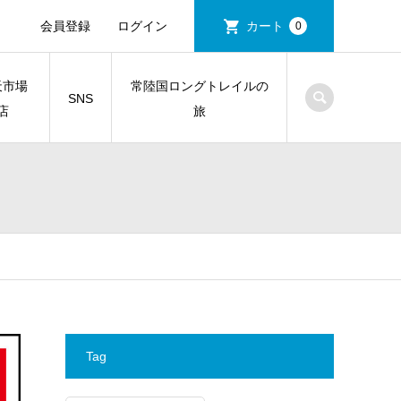
会員登録
ログイン
カート
0
天市場
常陸国ロングトレイルの
SNS
店
旅
Tag