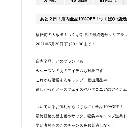
Post
Share
Hatena
あと２日！店内全品10%OFF！つくばQ’t店
移転前の大放出！つくばQ’t店の最終処分クリアラ
2021年5月30日(日)20：00まで！
店内全品、どのブランドも
今シーズンのあのアイテムも対象です。
これから活躍するキャンプ・登山用品や
欲しかったノースフェイスやパタゴニアのアイテム
ついているお値札から《さらに》全品10%OFF！
最終価格の登山靴やザック、寝袋やキャンプ道具も
早い者勝ちのこのチャンスをお見逃しなく！