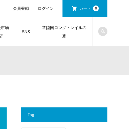
会員登録
ログイン
カート
0
天市場
常陸国ロングトレイルの
SNS
店
旅
Tag