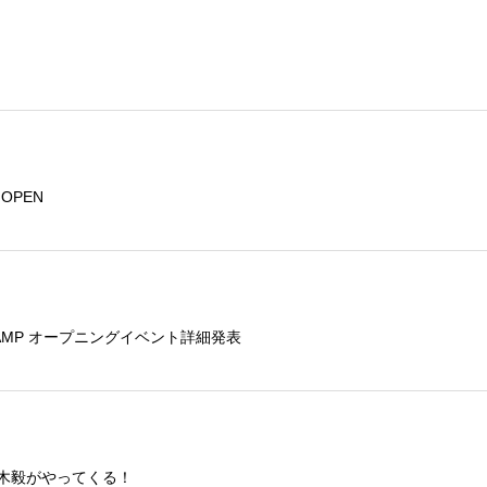
トOPEN
E CAMP オープニングイベント詳細発表
鏑木毅がやってくる！