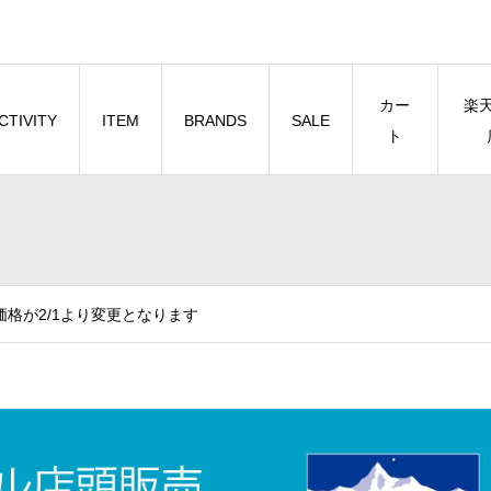
カー
楽
CTIVITY
ITEM
BRANDS
SALE
ト
格が2/1より変更となります