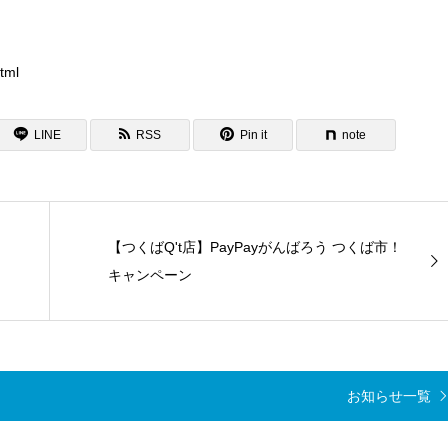
tml
LINE
RSS
Pin it
note
【つくばQ't店】PayPayがんばろう つくば市！
キャンペーン
お知らせ一覧