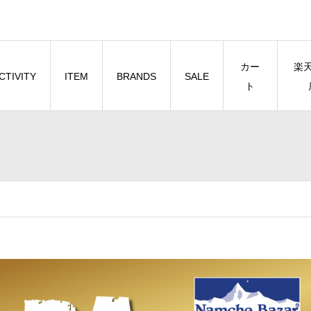
カー
楽
CTIVITY
ITEM
BRANDS
SALE
ト