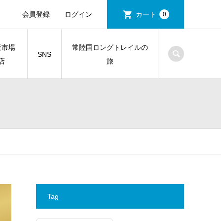
会員登録
ログイン
カート
0
天市場
常陸国ロングトレイルの
SNS
店
旅
Tag