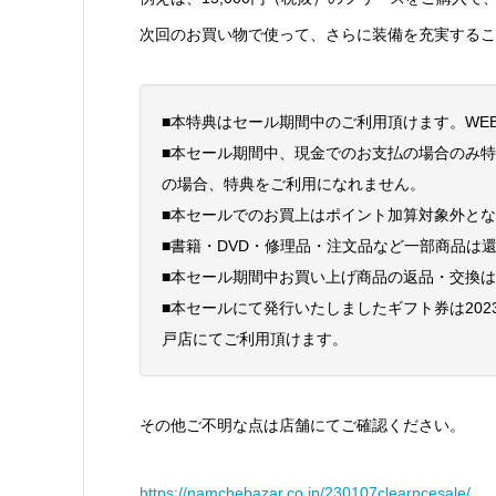
次回のお買い物で使って、さらに装備を充実するこ
■本特典はセール期間中のご利用頂けます。WE
■本セール期間中、現金でのお支払の場合のみ
の場合、特典をご利用になれません。
■本セールでのお買上はポイント加算対象外と
■書籍・DVD・修理品・注文品など一部商品は
■本セール期間中お買い上げ商品の返品・交換
■本セールにて発行いたしましたギフト券は202
戸店にてご利用頂けます。
その他ご不明な点は店舗にてご確認ください。
https://namchebazar.co.jp/230107clearncesale/