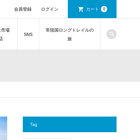
会員登録
ログイン
カート
0
天市場
常陸国ロングトレイルの
SNS
店
旅
Tag