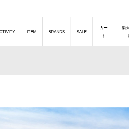
カー
楽
CTIVITY
ITEM
BRANDS
SALE
ト