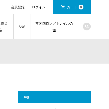
会員登録
ログイン
カート
0
天市場
常陸国ロングトレイルの
SNS
店
旅
Tag