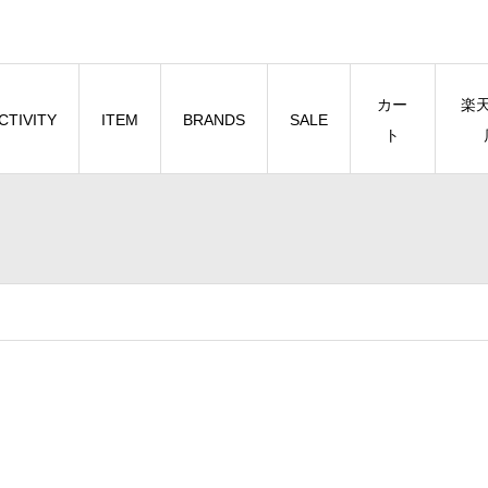
カー
楽
CTIVITY
ITEM
BRANDS
SALE
ト