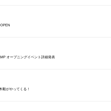
トOPEN
E CAMP オープニングイベント詳細発表
鏑木毅がやってくる！