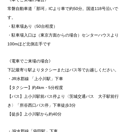
常磐自動車道「那珂」ICより車で約50分。国道118号沿いで
す。
・駐車場あり（50台程度）
・駐車場入口は（東京方面からの場合）センターハウスより
100mほど北側左手です
《電車でご来場の場合》
下記最寄り駅よりタクシーまたはバス等でお越しください。
・JR水郡線 「上小川駅」下車
【タクシー】約4km・5分程度
【バス】上小川駅前バス停より〈茨城交通バス 大子駅前行
き〉「所谷西口バス停」下車徒歩3分
【徒歩】上小川駅から約40分
・JR水郡線「袋田駅」下車