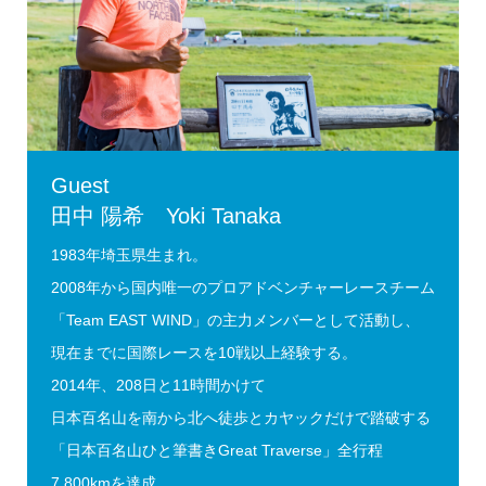
Guest
田中 陽希 Yoki Tanaka
1983年埼玉県生まれ。
2008年から国内唯一のプロアドベンチャーレースチーム
「Team EAST WIND」の主力メンバーとして活動し、
現在までに国際レースを10戦以上経験する。
2014年、208日と11時間かけて
日本百名山を南から北へ徒歩とカヤックだけで踏破する
「日本百名山ひと筆書きGreat Traverse」全行程
7,800kmを達成。