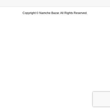
Copyright ©
Namche Bazar. All Rights Reserved.
SHOP
水戸店
SHARE
LINE友達登録